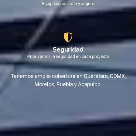
Equipo capacitado y seguro
Seguridad
Priorizamos la seguridad en cada proyecto
Tenemos amplia cobertura en Querétaro, CDMX,
Morelos, Puebla y Acapulco
.