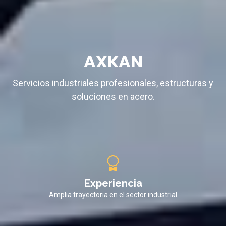
AXKAN
Servicios industriales profesionales, estructuras y
soluciones en acero
.
Experiencia
Amplia trayectoria en el sector industrial